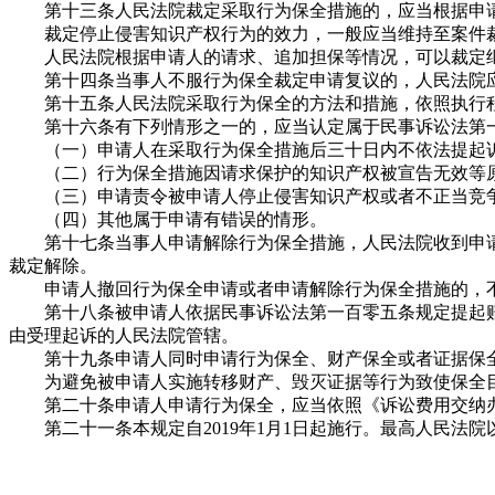
第十三条人民法院裁定采取行为保全措施的，应当根据申请
裁定停止侵害知识产权行为的效力，一般应当维持至案件
人民法院根据申请人的请求、追加担保等情况，可以裁定继
第十四条当事人不服行为保全裁定申请复议的，人民法院应
第十五条人民法院采取行为保全的方法和措施，依照执行
第十六条有下列情形之一的，应当认定属于民事诉讼法第一
（一）申请人在采取行为保全措施后三十日内不依法提起
（二）行为保全措施因请求保护的知识产权被宣告无效等
（三）申请责令被申请人停止侵害知识产权或者不正当竞争
（四）其他属于申请有错误的情形。
第十七条当事人申请解除行为保全措施，人民法院收到申请
裁定解除。
申请人撤回行为保全申请或者申请解除行为保全措施的，不
第十八条被申请人依据民事诉讼法第一百零五条规定提起赔
由受理起诉的人民法院管辖。
第十九条申请人同时申请行为保全、财产保全或者证据保全
为避免被申请人实施转移财产、毁灭证据等行为致使保全目
第二十条申请人申请行为保全，应当依照《诉讼费用交纳办
第二十一条本规定自2019年1月1日起施行。最高人民法院