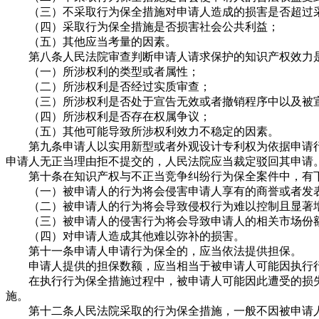
（三）不采取行为保全措施对申请人造成的损害是否超过采
（四）采取行为保全措施是否损害社会公共利益；
（五）其他应当考量的因素。
第八条人民法院审查判断申请人请求保护的知识产权效力是
（一）所涉权利的类型或者属性；
（二）所涉权利是否经过实质审查；
（三）所涉权利是否处于宣告无效或者撤销程序中以及被宣
（四）所涉权利是否存在权属争议；
（五）其他可能导致所涉权利效力不稳定的因素。
第九条申请人以实用新型或者外观设计专利权为依据申请行
申请人无正当理由拒不提交的，人民法院应当裁定驳回其申请
第十条在知识产权与不正当竞争纠纷行为保全案件中，有下列
（一）被申请人的行为将会侵害申请人享有的商誉或者发表
（二）被申请人的行为将会导致侵权行为难以控制且显著
（三）被申请人的侵害行为将会导致申请人的相关市场份
（四）对申请人造成其他难以弥补的损害。
第十一条申请人申请行为保全的，应当依法提供担保。
申请人提供的担保数额，应当相当于被申请人可能因执行行
在执行行为保全措施过程中，被申请人可能因此遭受的损失
施。
第十二条人民法院采取的行为保全措施，一般不因被申请人