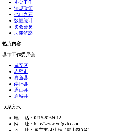
协会工作
法规政策
他山之石
数据统计
协会会员
法律解惑
热点内容
县市工作委员会
咸安区
赤壁市
嘉鱼县
崇阳县
通山县
通城县
联系方式
电 话：
0715-8266012
网 址：
http://www.xnfgxh.com
地 址：
咸宁市司法局（潜山路3号）