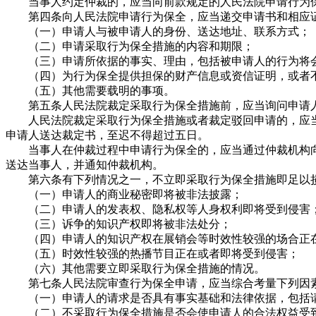
当事人约定仲裁的，应当向前款规定的人民法院申请行为
第四条向人民法院申请行为保全，应当递交申请书和相应证
（一）申请人与被申请人的身份、送达地址、联系方式；
（二）申请采取行为保全措施的内容和期限；
（三）申请所依据的事实、理由，包括被申请人的行为将会
（四）为行为保全提供担保的财产信息或资信证明，或者不
（五）其他需要载明的事项。
第五条人民法院裁定采取行为保全措施前，应当询问申请人
人民法院裁定采取行为保全措施或者裁定驳回申请的，应当
申请人送达裁定书，至迟不得超过五日。
当事人在仲裁过程中申请行为保全的，应当通过仲裁机构向
送达当事人，并通知仲裁机构。
第六条有下列情况之一，不立即采取行为保全措施即足以损害
（一）申请人的商业秘密即将被非法披露；
（二）申请人的发表权、隐私权等人身权利即将受到侵害
（三）诉争的知识产权即将被非法处分；
（四）申请人的知识产权在展销会等时效性较强的场合正在
（五）时效性较强的热播节目正在或者即将受到侵害；
（六）其他需要立即采取行为保全措施的情况。
第七条人民法院审查行为保全申请，应当综合考量下列因
（一）申请人的请求是否具有事实基础和法律依据，包括请
（二）不采取行为保全措施是否会使申请人的合法权益受到