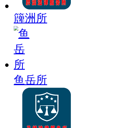
簰洲所
鱼岳所