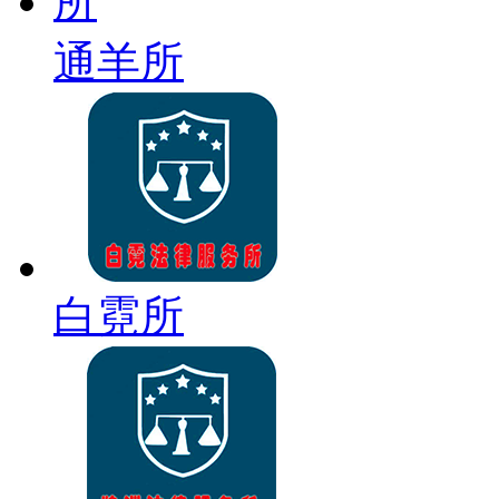
通羊所
白霓所