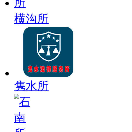
横沟所
隽水所