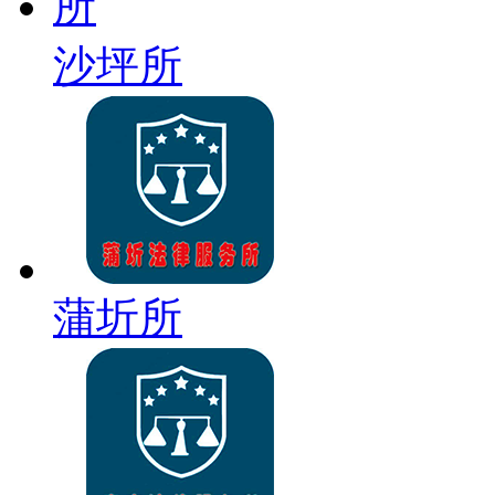
沙坪所
蒲圻所