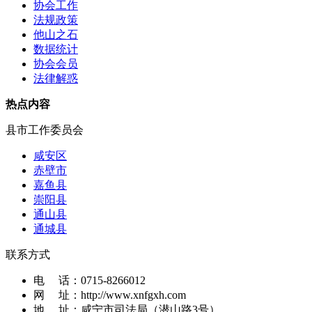
协会工作
法规政策
他山之石
数据统计
协会会员
法律解惑
热点内容
县市工作委员会
咸安区
赤壁市
嘉鱼县
崇阳县
通山县
通城县
联系方式
电 话：
0715-8266012
网 址：
http://www.xnfgxh.com
地 址：
咸宁市司法局（潜山路3号）